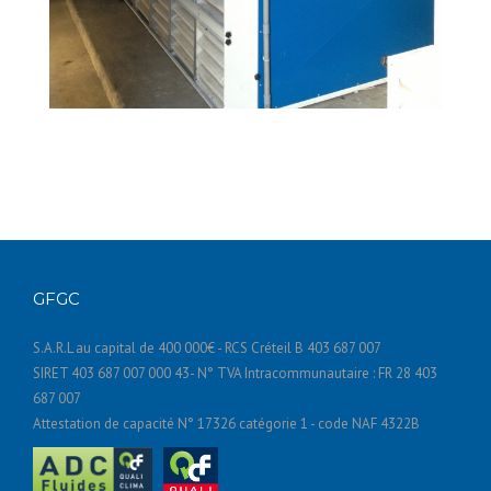
GFGC
S.A.R.L au capital de 400 000€ - RCS Créteil B 403 687 007
SIRET 403 687 007 000 43- N° TVA Intracommunautaire : FR 28 403
687 007
Attestation de capacité N° 17326 catégorie 1 - code NAF 4322B