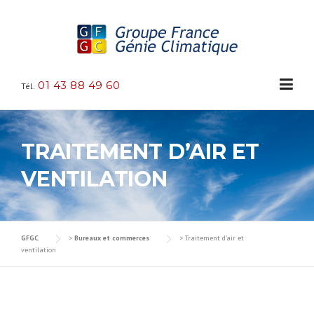
Skip to content
01 43 88 49 60
Tél.
TRAITEMENT D’AIR ET
VENTILATION
GFGC
>
Bureaux et commerces
>
Traitement d’air et
ventilation