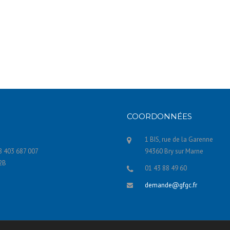
COORDONNÉES
1 BIS, rue de la Garenne
8 403 687 007
94360 Bry sur Marne
22B
01 43 88 49 60
demande@gfgc.fr