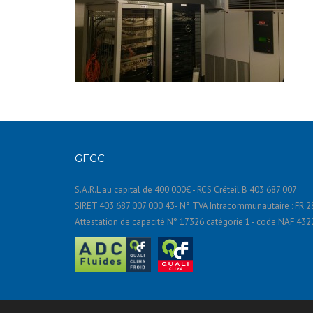
GFGC
S.A.R.L au capital de 400 000€ - RCS Créteil B 403 687 007
SIRET 403 687 007 000 43- N° TVA Intracommunautaire : FR 2
Attestation de capacité N° 17326 catégorie 1 - code NAF 43