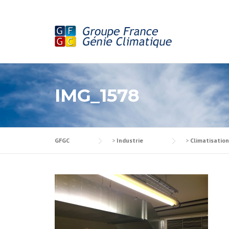
Skip to content
IMG_1578
GFGC
>
Industrie
>
Climatisation